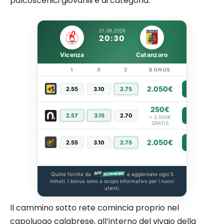
palcoscenici giovanili e di categoria.
21.08.2026
20:30
Vicenza
Catanzaro
1
X
2
BONUS
LINK
2.050€
2.55
3.10
2.75
PIÙ INFO
250€
2.57
3.15
2.70
PIÙ INFO
+ 2.000€
GRATIS
2.050€
2.55
3.10
2.75
PIÙ INFO
Quote fornite da
e aggiornate ogni 5
minuti. I bonus sono a scopo informativo per i nuovi
utenti.
Il cammino sotto rete comincia proprio nel
capoluogo calabrese, all’interno del vivaio della