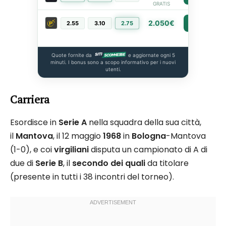
GRATIS
2.050€
2.55
3.10
2.75
PIÙ INFO
Quote fornite da
e aggiornate ogni 5
minuti. I bonus sono a scopo informativo per i nuovi
utenti.
Carriera
Esordisce in
Serie A
nella squadra della sua città,
il
Mantova
, il 12 maggio
1968
in
Bologna
-Mantova
(1-0), e coi
virgiliani
disputa un campionato di A di
due di
Serie B
, il
secondo dei quali
da titolare
(presente in tutti i 38 incontri del torneo).