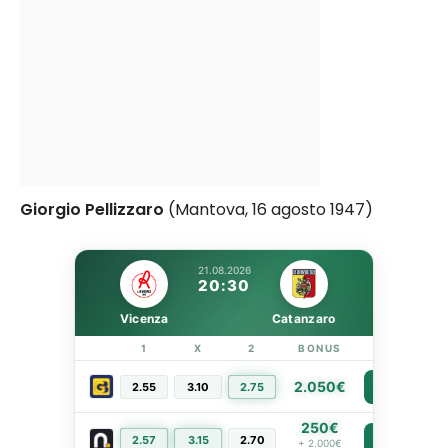
Giorgio Pellizzaro
(Mantova, 16 agosto 1947)
21.08.2026
20:30
Vicenza
Catanzaro
1
X
2
BONUS
LINK
2.050€
2.55
3.10
2.75
PIÙ INFO
250€
2.57
3.15
2.70
PIÙ INFO
+ 2.000€