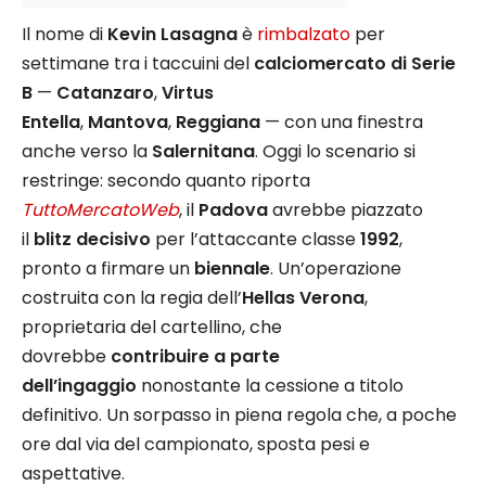
Il nome di
Kevin Lasagna
è
rimbalzato
per
settimane tra i taccuini del
calciomercato di Serie
B
—
Catanzaro
,
Virtus
Entella
,
Mantova
,
Reggiana
— con una finestra
anche verso la
Salernitana
. Oggi lo scenario si
restringe: secondo quanto riporta
TuttoMercatoWeb
, il
Padova
avrebbe piazzato
il
blitz decisivo
per l’attaccante classe
1992
,
pronto a firmare un
biennale
. Un’operazione
costruita con la regia dell’
Hellas Verona
,
proprietaria del cartellino, che
dovrebbe
contribuire a parte
dell’ingaggio
nonostante la cessione a titolo
definitivo. Un sorpasso in piena regola che, a poche
ore dal via del campionato, sposta pesi e
aspettative.