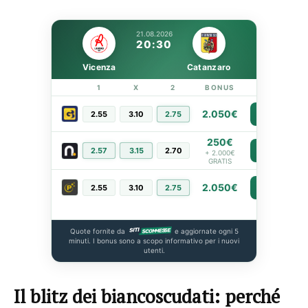
21.08.2026
20:30
Vicenza
Catanzaro
1
X
2
BONUS
LINK
2.050€
2.55
3.10
2.75
PIÙ INFO
250€
2.57
3.15
2.70
PIÙ INFO
+ 2.000€
GRATIS
2.050€
2.55
3.10
2.75
PIÙ INFO
Quote fornite da
e aggiornate ogni 5
minuti. I bonus sono a scopo informativo per i nuovi
utenti.
Il blitz dei biancoscudati: perché