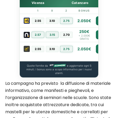
Vicenza
Catanzaro
1
X
2
BONUS
LINK
2.050€
2.55
3.10
2.75
PIÙ INFO
250€
2.57
3.15
2.70
PIÙ INFO
+ 2.000€
GRATIS
2.050€
2.55
3.10
2.75
PIÙ INFO
Quote fornite da
e aggiornate ogni 5
minuti. I bonus sono a scopo informativo per i nuovi
utenti.
La campagna ha previsto la diffusione di materiale
informativo, come manifesti e pieghevoli, e
l’organizzazione di seminari nelle scuole. Sono state
inoltre acquistate attrezzature dedicate, tra cui
mastelli per le utenze domestiche e carrellati per