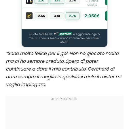
2.57
3.15
2.70
PIÙ INFO
+ 2.000€
GRATIS
2.050€
2.55
3.10
2.75
PIÙ INFO
Quote fornite da
e aggiornate ogni 5
minuti. I bonus sono a scopo informativo per i nuovi
utenti.
“Sono molto felice per il gol. Non ho giocato molto
ma ci ho sempre creduto. Spero di poter
continuare a dare il mio contributo. Cercherò di
dare sempre il meglio in qualsiasi ruolo il mister mi
voglia impiegare.