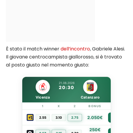
È stato il match winner
dell’incontro
, Gabriele Alesi.
Il giovane centrocampista giallorosso, si è trovato
al posto giusto nel momento giusto:
21.08.2026
20:30
Vicenza
Catanzaro
1
X
2
BONUS
LINK
2.050€
2.55
3.10
2.75
PIÙ INFO
250€