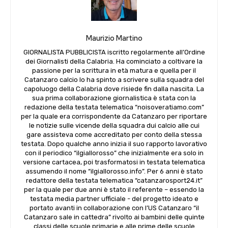
Maurizio Martino
GIORNALISTA PUBBLICISTA iscritto regolarmente all’Ordine
dei Giornalisti della Calabria. Ha cominciato a coltivare la
passione per la scrittura in età matura e quella per il
Catanzaro calcio lo ha spinto a scrivere sulla squadra del
capoluogo della Calabria dove risiede fin dalla nascita. La
sua prima collaborazione giornalistica è stata con la
redazione della testata telematica “noisoveratiamo.com”
per la quale era corrispondente da Catanzaro per riportare
le notizie sulle vicende della squadra dui calcio alle cui
gare assisteva come accreditato per conto della stessa
testata. Dopo qualche anno inizia il suo rapporto lavorativo
con il periodico “ilgiallorosso” che inizialmente era solo in
versione cartacea, poi trasformatosi in testata telematica
assumendo il nome “ilgiallorosso.info”. Per 6 anni è stato
redattore della testata telematica “catanzarosport24.it”
per la quale per due anni è stato il referente – essendo la
testata media partner ufficiale - del progetto ideato e
portato avanti in collaborazione con l’US Catanzaro “il
Catanzaro sale in cattedra” rivolto ai bambini delle quinte
classi delle scuole primarie e alle prime delle scuole