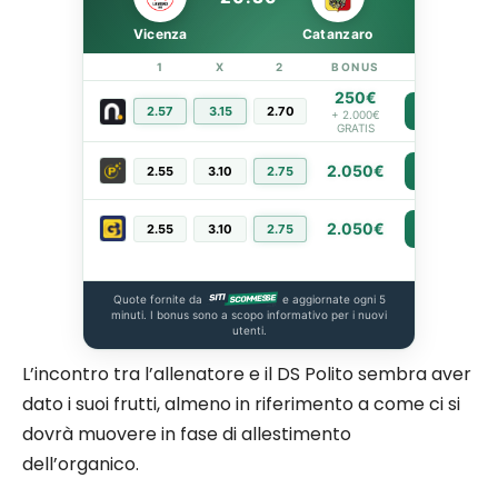
Vicenza
Catanzaro
1
X
2
BONUS
LINK
250€
2.57
3.15
2.70
PIÙ INFO
+ 2.000€
GRATIS
2.050€
2.55
3.10
2.75
PIÙ INFO
2.050€
2.55
3.10
2.75
PIÙ INFO
Quote fornite da
e aggiornate ogni 5
minuti. I bonus sono a scopo informativo per i nuovi
utenti.
L’incontro tra l’allenatore e il DS Polito sembra aver
dato i suoi frutti, almeno in riferimento a come ci si
dovrà muovere in fase di allestimento
dell’organico.