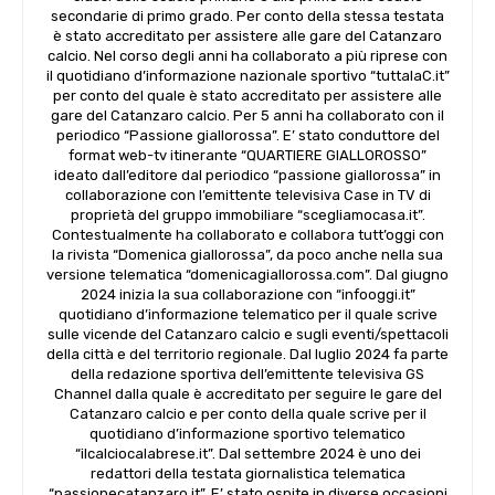
secondarie di primo grado. Per conto della stessa testata
è stato accreditato per assistere alle gare del Catanzaro
calcio. Nel corso degli anni ha collaborato a più riprese con
il quotidiano d’informazione nazionale sportivo “tuttalaC.it”
per conto del quale è stato accreditato per assistere alle
gare del Catanzaro calcio. Per 5 anni ha collaborato con il
periodico “Passione giallorossa”. E’ stato conduttore del
format web-tv itinerante “QUARTIERE GIALLOROSSO”
ideato dall’editore dal periodico “passione giallorossa” in
collaborazione con l’emittente televisiva Case in TV di
proprietà del gruppo immobiliare “scegliamocasa.it”.
Contestualmente ha collaborato e collabora tutt’oggi con
la rivista “Domenica giallorossa”, da poco anche nella sua
versione telematica “domenicagiallorossa.com”. Dal giugno
2024 inizia la sua collaborazione con “infooggi.it”
quotidiano d’informazione telematico per il quale scrive
sulle vicende del Catanzaro calcio e sugli eventi/spettacoli
della città e del territorio regionale. Dal luglio 2024 fa parte
della redazione sportiva dell’emittente televisiva GS
Channel dalla quale è accreditato per seguire le gare del
Catanzaro calcio e per conto della quale scrive per il
quotidiano d’informazione sportivo telematico
“ilcalciocalabrese.it”. Dal settembre 2024 è uno dei
redattori della testata giornalistica telematica
“passionecatanzaro.it”. E’ stato ospite in diverse occasioni