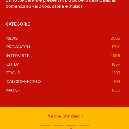
La Notte del Mare presenta il blu più bello della Calabria:
domenica su Rai 2 voci, storie e musica
CATEGORIE
NEWS
2053
PRE-MATCH
1796
INTERVISTE
1689
CITTA'
1667
FOCUS
1537
CALCIOMERCATO
914
MATCH
800
PassioneCatanzaro.it