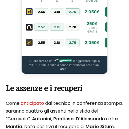
1
X
2
BONUS
LINK
2.050€
2.55
3.10
2.75
PIÙ INFO
250€
2.57
3.15
2.70
PIÙ INFO
+ 2.000€
GRATIS
2.050€
2.55
3.10
2.75
PIÙ INFO
Quote fornite da
e aggiornate ogni 5
minuti. I bonus sono a scopo informativo per i nuovi
utenti.
Le assenze e i recuperi
Come
anticipato
dal tecnico in conferenza stampa,
saranno quattro gli assenti nella sfida del
“Ceravolo”:
Antonini
,
Pontisso
,
D’Alessandro
e
La
Mantia
. Nota positiva il recupero di
Mario Situm
,