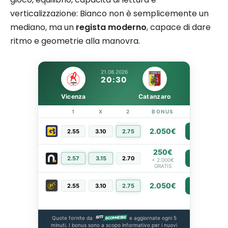
verticalizzazione: Bianco non è semplicemente un
mediano, ma un
regista moderno
, capace di dare
ritmo e geometrie alla manovra.
21.08.2026
20:30
Vicenza
Catanzaro
1
X
2
BONUS
LINK
2.050€
2.55
3.10
2.75
PIÙ INFO
250€
2.57
3.15
2.70
PIÙ INFO
+ 2.000€
GRATIS
2.050€
2.55
3.10
2.75
PIÙ INFO
Quote fornite da
e aggiornate ogni 5
minuti. I bonus sono a scopo informativo per i nuovi