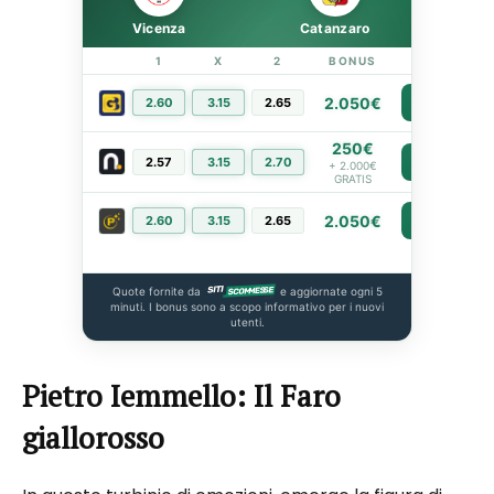
Vicenza
Catanzaro
1
X
2
BONUS
LINK
2.050€
2.60
3.15
2.65
PIÙ INFO
250€
2.57
3.15
2.70
PIÙ INFO
+ 2.000€
GRATIS
2.050€
2.60
3.15
2.65
PIÙ INFO
Quote fornite da
e aggiornate ogni 5
minuti. I bonus sono a scopo informativo per i nuovi
utenti.
Pietro Iemmello: Il Faro
giallorosso