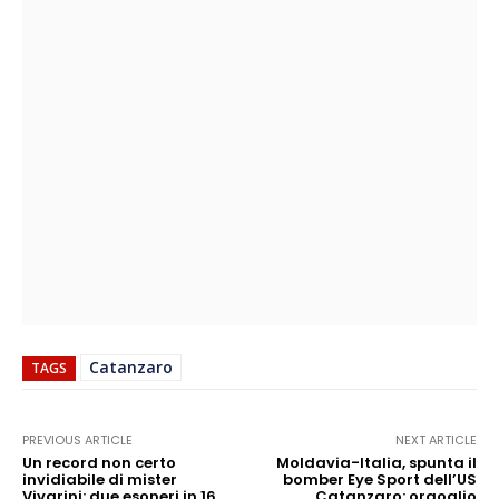
Catanzaro
TAGS
PREVIOUS ARTICLE
NEXT ARTICLE
Un record non certo
Moldavia-Italia, spunta il
invidiabile di mister
bomber Eye Sport dell’US
Vivarini: due esoneri in 16
Catanzaro: orgoglio