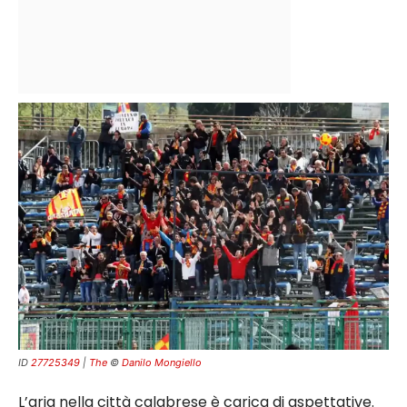
ID
27725349
|
The
©
Danilo Mongiello
L’aria nella città calabrese è carica di aspettative.