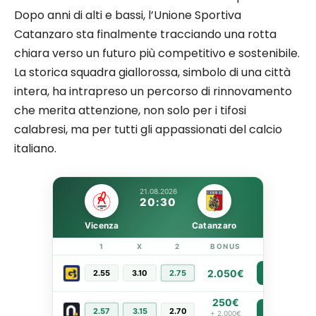
Dopo anni di alti e bassi, l’Unione Sportiva
Catanzaro sta finalmente tracciando una rotta
chiara verso un futuro più competitivo e sostenibile.
La storica squadra giallorossa, simbolo di una città
intera, ha intrapreso un percorso di rinnovamento
che merita attenzione, non solo per i tifosi
calabresi, ma per tutti gli appassionati del calcio
italiano.
21.08.2026
20:30
Vicenza
Catanzaro
1
X
2
BONUS
LINK
2.050€
2.55
3.10
2.75
PIÙ INFO
250€
2.57
3.15
2.70
PIÙ INFO
+ 2.000€