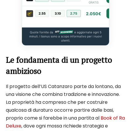
GRATIS
2.050€
2.55
3.10
2.75
PIÙ INFO
Quote fornite da
e aggiornate ogni 5
minuti. I bonus sono a scopo informativo per i nuovi
utenti.
Le fondamenta di un progetto
ambizioso
Il progetto dell’US Catanzaro parte da lontano, da
una visione che combina tradizione e innovazione.
La proprietà ha compreso che per costruire
qualcosa di duraturo occorre partire dalle basi,
proprio come si farebbe in una partita al
Book of Ra
Deluxe
, dove ogni mossa richiede strategia e