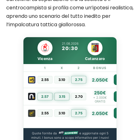
centrocampista si profila come un’ipotesi realistica,
aprendo uno scenario del tutto inedito per
l’impalcatura tattica giallorossa.
21.08.2026
20:30
Vicenza
Catanzaro
1
X
2
BONUS
LINK
2.050€
2.55
3.10
2.75
PIÙ INFO
250€
2.57
3.15
2.70
PIÙ INFO
+ 2.000€
GRATIS
2.050€
2.55
3.10
2.75
PIÙ INFO
Quote fornite da
e aggiornate ogni 5
minuti. I bonus sono a scopo informativo per i nuovi