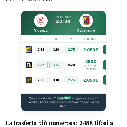
21.08.2026
20:30
Vicenza
Catanzaro
1
X
2
BONUS
LINK
2.050€
2.55
3.10
2.75
PIÙ INFO
250€
2.57
3.15
2.70
PIÙ INFO
+ 2.000€
GRATIS
2.050€
2.55
3.10
2.75
PIÙ INFO
Quote fornite da
e aggiornate ogni 5
minuti. I bonus sono a scopo informativo per i nuovi
utenti.
La trasferta più numerosa: 2488 tifosi a