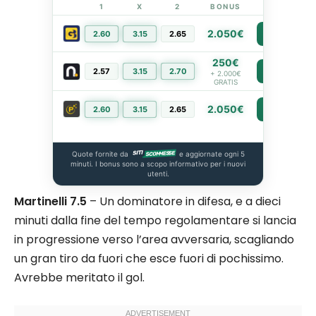
1
X
2
BONUS
LINK
2.050€
2.60
3.15
2.65
PIÙ INFO
250€
2.57
3.15
2.70
PIÙ INFO
+ 2.000€
GRATIS
2.050€
2.60
3.15
2.65
PIÙ INFO
Quote fornite da
e aggiornate ogni 5
minuti. I bonus sono a scopo informativo per i nuovi
utenti.
Martinelli 7.5
– Un dominatore in difesa, e a dieci
minuti dalla fine del tempo regolamentare si lancia
in progressione verso l’area avversaria, scagliando
un gran tiro da fuori che esce fuori di pochissimo.
Avrebbe meritato il gol.