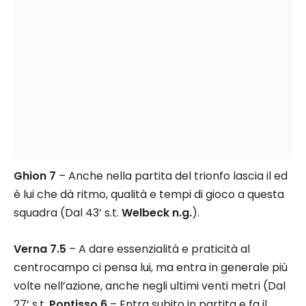
Ghion 7
– Anche nella partita del trionfo lascia il ed
è lui che dà ritmo, qualità e tempi di gioco a questa
squadra (Dal 43’ s.t.
Welbeck n.g.
).
Verna 7.5
– A dare essenzialità e praticità al
centrocampo ci pensa lui, ma entra in generale più
volte nell’azione, anche negli ultimi venti metri (Dal
27’ s.t.
Pontisso 6
– Entra subito in partita e fa il