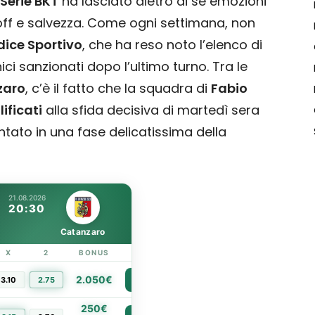
Serie BKT
ha lasciato dietro di sé emozioni
yoff e salvezza. Come ogni settimana, non
dice Sportivo
, che ha reso noto l’elenco di
ci sanzionati dopo l’ultimo turno. Tra le
zaro
, c’è il fatto che la squadra di
Fabio
ificati
alla sfida decisiva di martedì sera
tato in una fase delicatissima della
21.08.2026
20:30
Catanzaro
X
2
BONUS
LINK
2.050€
3.10
2.75
PIÙ INFO
250€