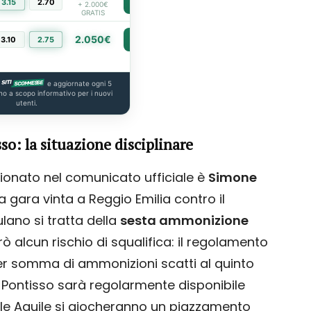
3.15
2.70
PIÙ INFO
+ 2.000€
GRATIS
2.050€
3.10
2.75
PIÙ INFO
e aggiornate ogni 5
no a scopo informativo per i nuovi
utenti.
o: la situazione disciplinare
ionato nel comunicato ufficiale è
Simone
 gara vinta a Reggio Emilia contro il
ulano si tratta della
sesta ammonizione
 alcun rischio di squalifica: il regolamento
per somma di ammonizioni scatti al quinto
a. Pontisso sarà regolarmente disponibile
ve le Aquile si giocheranno un piazzamento