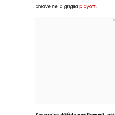
chiave nella griglia
playoff
.
Sassuolo: diffida per Berardi, ott