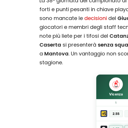
La 38ª giornata del campionato di
forti e punti pesanti in chiave pla
sono mancate le
decisioni
del
Giu
giocatori e membri degli staff tecni
note più liete per i tifosi del
Catan
Caserta
si presenterà
senza squal
a
Mantova
. Un vantaggio non scon
stagione.
Vicenza
1
2.55