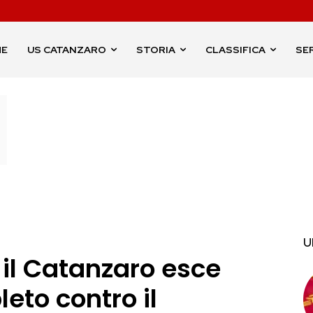
ME
US CATANZARO
STORIA
CLASSIFICA
SER
U
 il Catanzaro esce
eto contro il