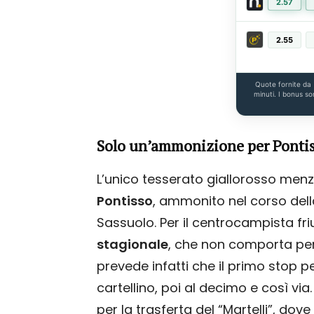
2.57
2.55
Quote fornite da
minuti. I bonus so
Solo un’ammonizione per Pontiss
L’unico tesserato giallorosso menz
Pontisso
, ammonito nel corso della
Sassuolo. Per il centrocampista fri
stagionale
, che non comporta però
prevede infatti che il primo stop 
cartellino, poi al decimo e così vi
per la trasferta del “Martelli”, do