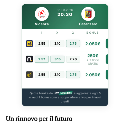
21.08.2026
20:30
Vicenza
Catanzaro
1
X
2
BONUS
LINK
2.050€
2.55
3.10
2.75
PIÙ INFO
250€
2.57
3.15
2.70
PIÙ INFO
+ 2.000€
GRATIS
2.050€
2.55
3.10
2.75
PIÙ INFO
Quote fornite da
e aggiornate ogni 5
minuti. I bonus sono a scopo informativo per i nuovi
utenti.
Un rinnovo per il futuro