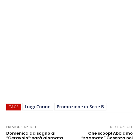
Luigi Corino
Promozione in Serie B
TAGS
PREVIOUS ARTICLE
NEXT ARTICLE
Domenica da sogno al
Che scoop! Abbiamo
“Ceravolo”: sarà giornata
“sgamato” Cosenza nel