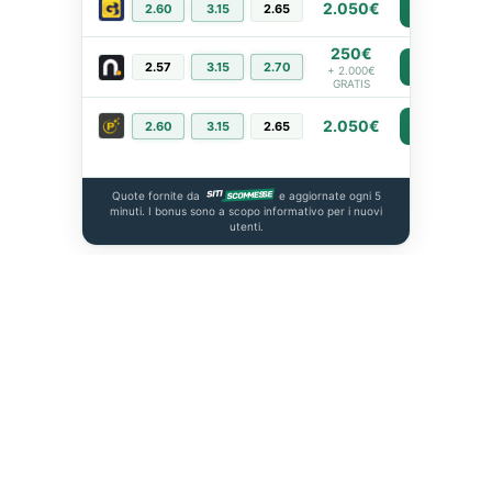
2.050€
2.60
3.15
2.65
PIÙ INFO
250€
2.57
3.15
2.70
PIÙ INFO
+ 2.000€
GRATIS
2.050€
2.60
3.15
2.65
PIÙ INFO
Quote fornite da
e aggiornate ogni 5
minuti. I bonus sono a scopo informativo per i nuovi
utenti.