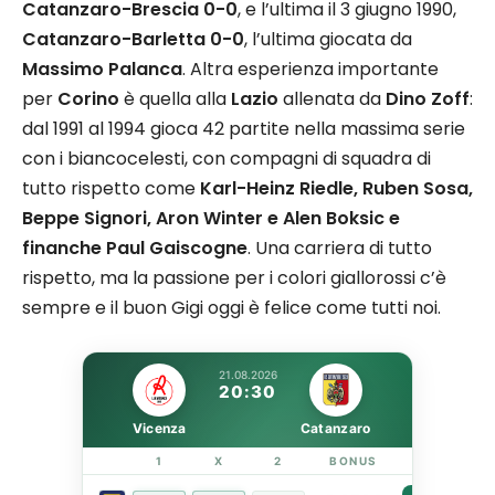
Catanzaro-Brescia 0-0
, e l’ultima il 3 giugno 1990,
Catanzaro-Barletta 0-0
, l’ultima giocata da
Massimo Palanca
. Altra esperienza importante
per
Corino
è quella alla
Lazio
allenata da
Dino Zoff
:
dal 1991 al 1994 gioca 42 partite nella massima serie
con i biancocelesti, con compagni di squadra di
tutto rispetto come
Karl-Heinz Riedle, Ruben Sosa,
Beppe Signori, Aron Winter e Alen Boksic e
finanche Paul Gaiscogne
. Una carriera di tutto
rispetto, ma la passione per i colori giallorossi c’è
sempre e il buon Gigi oggi è felice come tutti noi.
21.08.2026
20:30
Vicenza
Catanzaro
1
X
2
BONUS
LINK