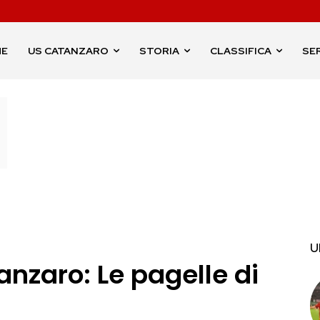
ME
US CATANZARO
STORIA
CLASSIFICA
SER
U
nzaro: Le pagelle di