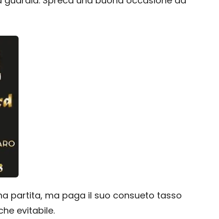
ona guardia. Spreca una buona occasione da
a partita, ma paga il suo consueto tasso
he evitabile.