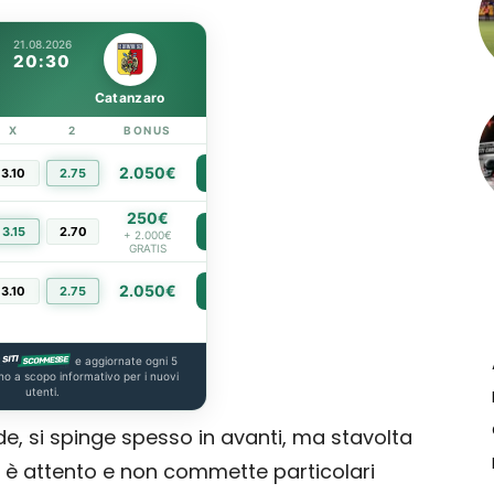
21.08.2026
20:30
Catanzaro
X
2
BONUS
LINK
2.050€
3.10
2.75
PIÙ INFO
250€
3.15
2.70
PIÙ INFO
+ 2.000€
GRATIS
2.050€
3.10
2.75
PIÙ INFO
e aggiornate ogni 5
no a scopo informativo per i nuovi
utenti.
 si spinge spesso in avanti, ma stavolta
sa è attento e non commette particolari