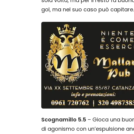
sola volta, ma per il resto fa bu
gol, ma nel suo caso può capitare.
Scognamillo 5.5
– Gioca una buon
di agonismo con un’espulsione anc