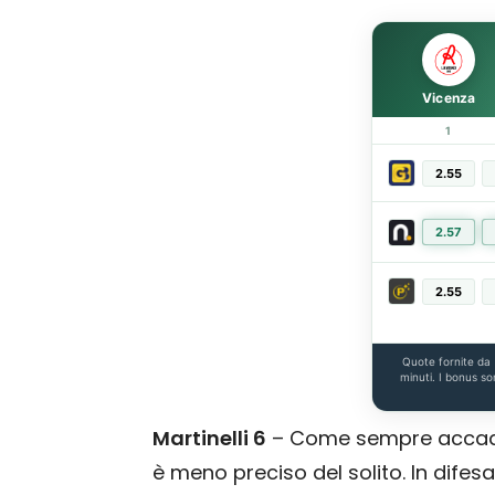
Vicenza
1
2.55
2.57
2.55
Quote fornite da
minuti. I bonus so
Martinelli 6
– Come sempre accade,
è meno preciso del solito. In dife