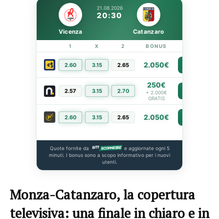
21.08.2026
20:30
Vicenza
Catanzaro
1
X
2
BONUS
LINK
2.050€
2.60
3.15
2.65
PIÙ INFO
250€
2.57
3.15
2.70
PIÙ INFO
+ 2.000€
GRATIS
2.050€
2.60
3.15
2.65
PIÙ INFO
Quote fornite da
e aggiornate ogni 5
minuti. I bonus sono a scopo informativo per i nuovi
utenti.
Monza-Catanzaro, la copertura
televisiva: una finale in chiaro e in