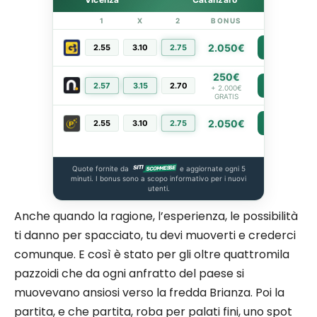
1
X
2
BONUS
LINK
2.050€
2.55
3.10
2.75
PIÙ INFO
250€
2.57
3.15
2.70
PIÙ INFO
+ 2.000€
GRATIS
2.050€
2.55
3.10
2.75
PIÙ INFO
Quote fornite da
e aggiornate ogni 5
minuti. I bonus sono a scopo informativo per i nuovi
utenti.
Anche quando la ragione, l’esperienza, le possibilità
ti danno per spacciato, tu devi muoverti e crederci
comunque. E così è stato per gli oltre quattromila
pazzoidi che da ogni anfratto del paese si
muovevano ansiosi verso la fredda Brianza. Poi la
partita, e che partita, roba per palati fini, uno spot