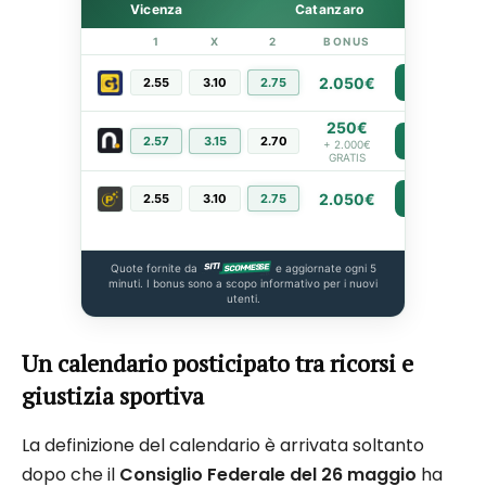
Vicenza
Catanzaro
1
X
2
BONUS
LINK
2.050€
2.55
3.10
2.75
PIÙ INFO
250€
2.57
3.15
2.70
PIÙ INFO
+ 2.000€
GRATIS
2.050€
2.55
3.10
2.75
PIÙ INFO
Quote fornite da
e aggiornate ogni 5
minuti. I bonus sono a scopo informativo per i nuovi
utenti.
Un calendario posticipato tra ricorsi e
giustizia sportiva
La definizione del calendario è arrivata soltanto
dopo che il
Consiglio Federale del 26 maggio
ha