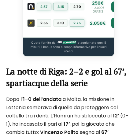
250€
2.57
3.15
2.70
PIÙ INFO
+ 2.000€
GRATIS
2.050€
2.55
3.10
2.75
PIÙ INFO
Quote fornite da
e aggiornate ogni 5
minuti. I bonus sono a scopo informativo per i nuovi
utenti.
La notte di Riga: 2–2 e gol al 67’,
spartiacque della serie
Dopo l’
1–0 dell’andata
a Malta, la missione in
Lettonia sembrava di quelle da proteggere col
coltello tra i denti. L’Hamrun ha sbloccato al
12’
(0–
1), ha incassato il pari al
17’
, poi la giocata che
cambia tutto:
Vincenzo Polito
segna al
67’