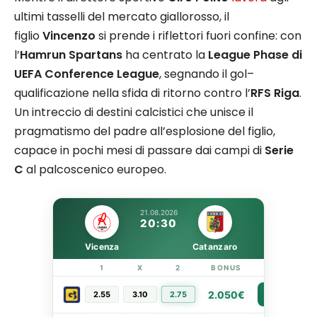
ultimi tasselli del mercato giallorosso, il
figlio
Vincenzo
si prende i riflettori fuori confine: con
l’
Hamrun Spartans
ha centrato la
League Phase di
UEFA Conference League
, segnando il gol–
qualificazione nella sfida di ritorno contro l’
RFS Riga
.
Un intreccio di destini calcistici che unisce il
pragmatismo del padre all’esplosione del figlio,
capace in pochi mesi di passare dai campi di
Serie
C
al palcoscenico europeo.
21.08.2026
20:30
Vicenza
Catanzaro
1
X
2
BONUS
LINK
2.050€
2.55
3.10
2.75
PIÙ INFO