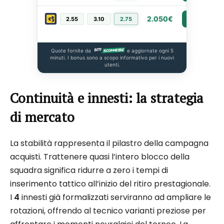
2.050€
2.55
3.10
2.75
PIÙ INFO
Quote fornite da
e aggiornate ogni 5
minuti. I bonus sono a scopo informativo per i nuovi
utenti.
Continuità e innesti: la strategia
di mercato
La stabilità rappresenta il pilastro della campagna
acquisti. Trattenere quasi l’intero blocco della
squadra significa ridurre a zero i tempi di
inserimento tattico all’inizio del ritiro prestagionale.
I
4
innesti già formalizzati serviranno ad ampliare le
rotazioni, offrendo al tecnico varianti preziose per