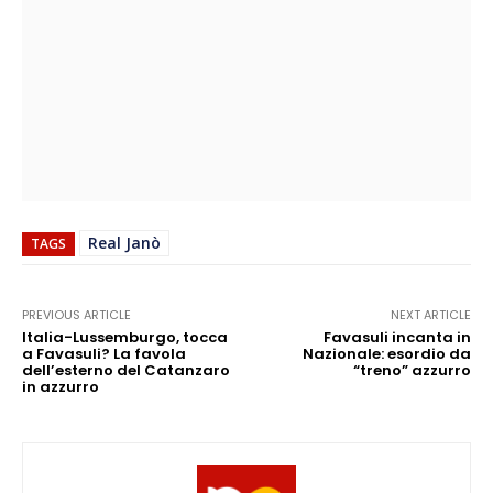
Real Janò
TAGS
PREVIOUS ARTICLE
NEXT ARTICLE
Italia-Lussemburgo, tocca
Favasuli incanta in
a Favasuli? La favola
Nazionale: esordio da
dell’esterno del Catanzaro
“treno” azzurro
in azzurro