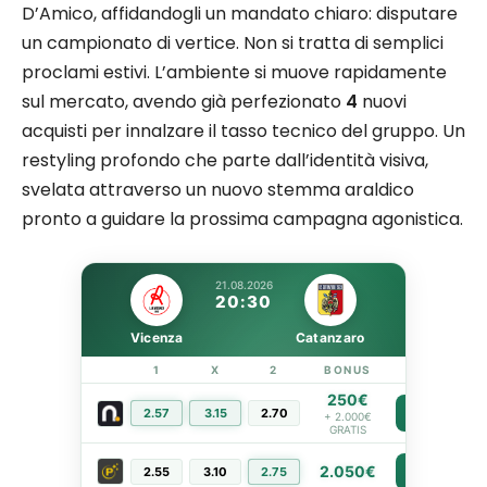
D’Amico, affidandogli un mandato chiaro: disputare
un campionato di vertice. Non si tratta di semplici
proclami estivi. L’ambiente si muove rapidamente
sul mercato, avendo già perfezionato
4
nuovi
acquisti per innalzare il tasso tecnico del gruppo. Un
restyling profondo che parte dall’identità visiva,
svelata attraverso un nuovo stemma araldico
pronto a guidare la prossima campagna agonistica.
21.08.2026
20:30
Vicenza
Catanzaro
1
X
2
BONUS
LINK
250€
2.57
3.15
2.70
PIÙ INFO
+ 2.000€
GRATIS
2.050€
2.55
3.10
2.75
PIÙ INFO