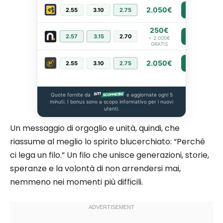
2.050€
2.55
3.10
2.75
PIÙ INFO
250€
2.57
3.15
2.70
PIÙ INFO
+ 2.000€
GRATIS
2.050€
2.55
3.10
2.75
PIÙ INFO
Quote fornite da
e aggiornate ogni 5
minuti. I bonus sono a scopo informativo per i nuovi
utenti.
Un messaggio di orgoglio e unità, quindi, che
riassume al meglio lo spirito blucerchiato: “Perché
ci lega un filo.” Un filo che unisce generazioni, storie,
speranze e la volontà di non arrendersi mai,
nemmeno nei momenti più difficili.