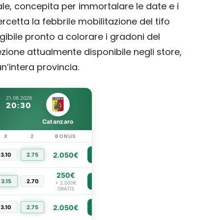
iale, concepita per immortalare le date e i
tercetta la febbrile mobilitazione del tifo
ibile pronto a colorare i gradoni del
ezione attualmente disponibile negli store,
un’intera provincia.
21.08.2026
20:30
Catanzaro
X
2
BONUS
LINK
2.050€
3.10
2.75
PIÙ INFO
250€
3.15
2.70
PIÙ INFO
+ 2.000€
GRATIS
2.050€
3.10
2.75
PIÙ INFO