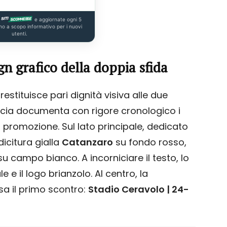
e aggiornate ogni 5
no a scopo informativo per i nuovi
utenti.
n grafico della doppia sfida
restituisce pari dignità visiva alle due
accia documenta con rigore cronologico i
a promozione. Sul lato principale, dedicato
icitura gialla
Catanzaro
su fondo rosso,
u campo bianco. A incorniciare il testo, lo
 e il logo brianzolo. Al centro, la
sa il primo scontro:
Stadio Ceravolo | 24-