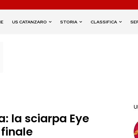
ME
US CATANZARO
STORIA
CLASSIFICA
SER
U
 la sciarpa Eye
finale