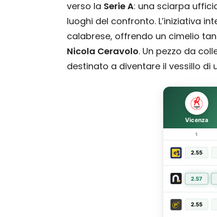
verso la
Serie A
: una sciarpa uffic
luoghi del confronto. L’iniziativa in
calabrese, offrendo un cimelio tang
Nicola Ceravolo
. Un pezzo da coll
destinato a diventare il vessillo di 
Vicenza
1
2.55
2.57
2.55