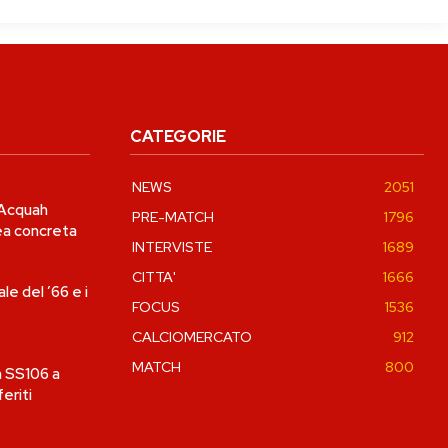
CATEGORIE
NEWS
2051
 Acquah
PRE-MATCH
1796
dea concreta
INTERVISTE
1689
CITTA'
1666
ale del ’66 e i
FOCUS
1536
CALCIOMERCATO
912
MATCH
800
a SS106 a
eriti