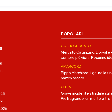
POPOLARI
CALCIOMERCATO
26
Mercato Catanzaro: Dorval e
sempre più vicini, Pecorino i
26
AMARCORD
26
Pippo Marchioro: il gol nella fin
match record
6
CITTA'
Grave incidente stradale sull
026
Pietragrande: un morto e tre f
026
2025