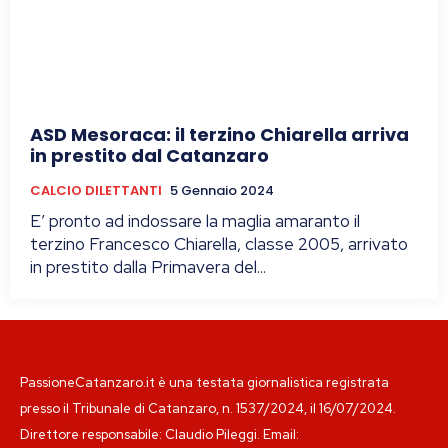
ASD Mesoraca: il terzino Chiarella arriva
in prestito dal Catanzaro
CALCIO DILETTANTI
5 Gennaio 2024
E’ pronto ad indossare la maglia amaranto il
terzino Francesco Chiarella, classe 2005, arrivato
in prestito dalla Primavera del...
PassioneCatanzaro.it è una testata giornalistica registrata
presso il Tribunale di Catanzaro, n. 1537/2024, il 16/07/2024.
Direttore responsabile: Claudio Pileggi. Email: