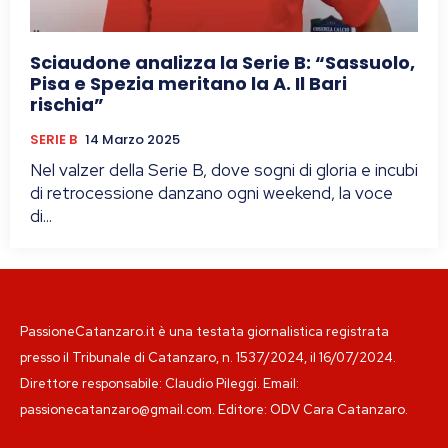
Sciaudone analizza la Serie B: “Sassuolo,
Pisa e Spezia meritano la A. Il Bari
rischia”
SERIE B
14 Marzo 2025
Nel valzer della Serie B, dove sogni di gloria e incubi
di retrocessione danzano ogni weekend, la voce
di...
PassioneCatanzaro.it è una testata giornalistica registrata
presso il Tribunale di Catanzaro, n. 1537/2024, il 16/07/2024.
Direttore responsabile: Claudio Pileggi. Email:
passionecatanzaro@gmail.com. Editore: ODV Cara Catanzaro.