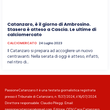
Catanzaro, è il giorno di Ambrosino.
Stasera è atteso a Cascia. Le ultime di
calciomercato
CALCIOMERCATO
24 Luglio 2023
Il Catanzaro si prepara ad accogliere un nuovo
centravanti. Nella serata di oggi è atteso, infatti,
nel ritiro di...
PassioneCatanzaro.it è una testata giornalistica registrata
presso il Tribunale di Catanzaro, n. 1537/2024, il 16/07/2024.
Direttore responsabile: Claudio Pileggi. Email:
passionecatanzaro@gmail.com. Editore: ODV Cara Catanzaro.