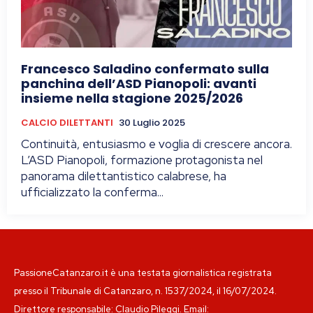
Francesco Saladino confermato sulla
panchina dell’ASD Pianopoli: avanti
insieme nella stagione 2025/2026
CALCIO DILETTANTI
30 Luglio 2025
Continuità, entusiasmo e voglia di crescere ancora.
L’ASD Pianopoli, formazione protagonista nel
panorama dilettantistico calabrese, ha
ufficializzato la conferma...
PassioneCatanzaro.it è una testata giornalistica registrata
presso il Tribunale di Catanzaro, n. 1537/2024, il 16/07/2024.
Direttore responsabile: Claudio Pileggi. Email: