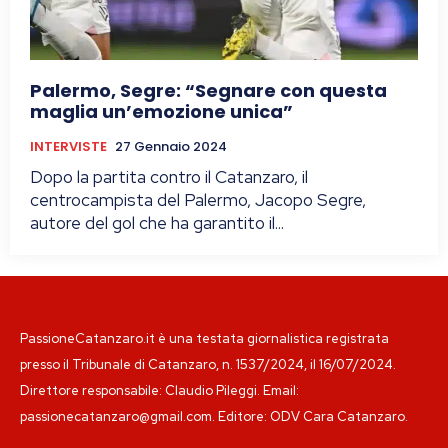
Palermo, Segre: “Segnare con questa
maglia un’emozione unica”
INTERVISTE
27 Gennaio 2024
Dopo la partita contro il Catanzaro, il
centrocampista del Palermo, Jacopo Segre,
autore del gol che ha garantito il...
PassioneCatanzaro.it è una testata giornalistica registrata
presso il Tribunale di Catanzaro, n. 1537/2024, il 16/07/2024.
Direttore responsabile: Claudio Pileggi. Email:
passionecatanzaro@gmail.com. Editore: ODV Cara Catanzaro.