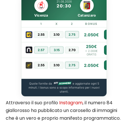
21.08.2026
20:30
Vicenza
Catanzaro
1
X
2
BONUS
LINK
2.050€
2.55
3.10
2.75
PIÙ INFO
250€
2.57
3.15
2.70
PIÙ INFO
+ 2.000€
GRATIS
2.050€
2.55
3.10
2.75
PIÙ INFO
Quote fornite da
e aggiornate ogni 5
minuti. I bonus sono a scopo informativo per i nuovi
utenti.
Attraverso il suo profilo
Instagram
, il numero 84
giallorosso ha pubblicato un carosello di immagini
che è un vero e proprio manifesto programmatico.