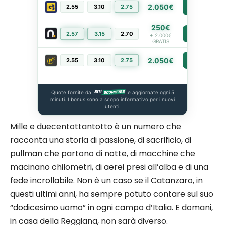
2.050€
2.55
3.10
2.75
PIÙ INFO
250€
2.57
3.15
2.70
PIÙ INFO
+ 2.000€
GRATIS
2.050€
2.55
3.10
2.75
PIÙ INFO
Quote fornite da
e aggiornate ogni 5
minuti. I bonus sono a scopo informativo per i nuovi
utenti.
Mille e duecentottantotto è un numero che
racconta una storia di passione, di sacrificio, di
pullman che partono di notte, di macchine che
macinano chilometri, di aerei presi all’alba e di una
fede incrollabile. Non è un caso se il Catanzaro, in
questi ultimi anni, ha sempre potuto contare sul suo
“dodicesimo uomo” in ogni campo d’Italia. E domani,
in casa della Reggiana, non sarà diverso.