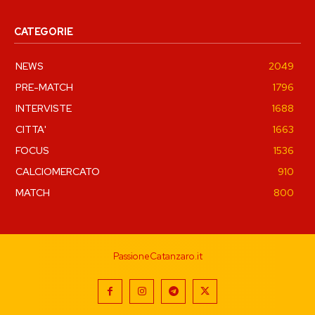
CATEGORIE
NEWS
2049
PRE-MATCH
1796
INTERVISTE
1688
CITTA'
1663
FOCUS
1536
CALCIOMERCATO
910
MATCH
800
PassioneCatanzaro.it