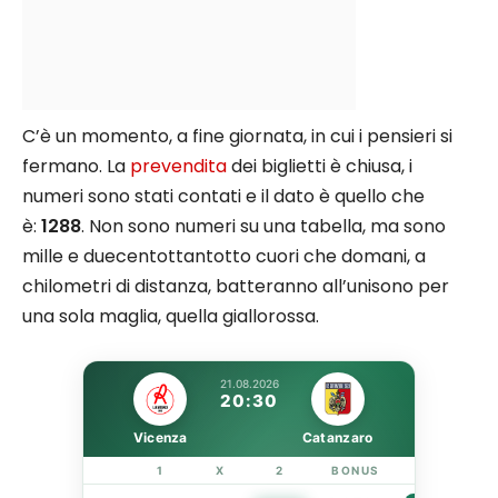
C’è un momento, a fine giornata, in cui i pensieri si
fermano. La
prevendita
dei biglietti è chiusa, i
numeri sono stati contati e il dato è quello che
è:
1288
. Non sono numeri su una tabella, ma sono
mille e duecentottantotto cuori che domani, a
chilometri di distanza, batteranno all’unisono per
una sola maglia, quella giallorossa.
21.08.2026
20:30
Vicenza
Catanzaro
1
X
2
BONUS
LINK