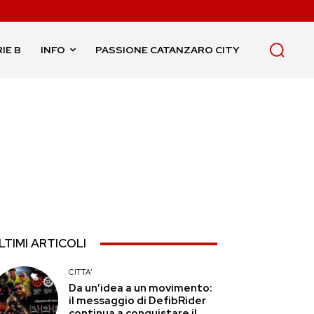
IE B
INFO
PASSIONE CATANZARO CITY
LTIMI ARTICOLI
CITTA'
Da un’idea a un movimento:
il messaggio di DefibRider
continua a conquistare il