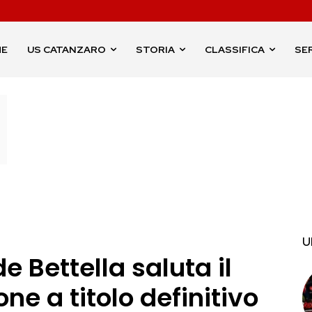
ME
US CATANZARO
STORIA
CLASSIFICA
SER
U
e Bettella saluta il
ne a titolo definitivo