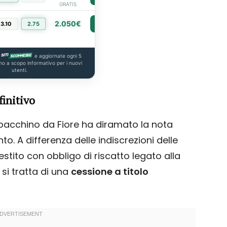
GRATIS
2.050€
3.10
2.75
PIÙ INFO
e aggiornate ogni 5
no a scopo informativo per i nuovi
utenti.
finitivo
Gioacchino da Fiore ha diramato la nota
to. A differenza delle indiscrezioni delle
stito con obbligo di riscatto legato alla
 si tratta di una
cessione a titolo