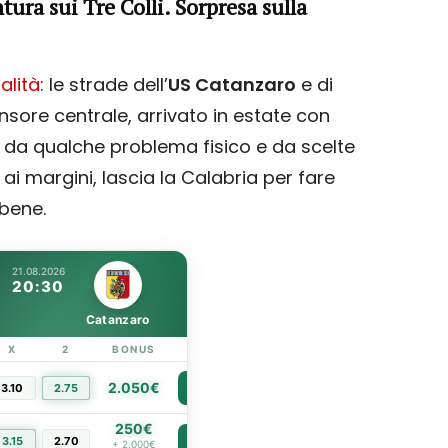
tura sui Tre Colli. Sorpresa sulla
ialità
: le strade dell’
US Catanzaro
e di
ensore centrale, arrivato in estate con
da qualche problema fisico e da scelte
ai margini, lascia la Calabria per fare
 bene.
21.08.2026
20:30
Catanzaro
X
2
BONUS
LINK
2.050€
3.10
2.75
PIÙ INFO
250€
3.15
2.70
PIÙ INFO
+ 2.000€