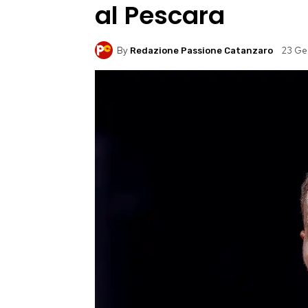
al Pescara
By
23 Ge
Redazione Passione Catanzaro