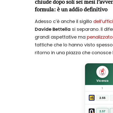
chiude dopo soli sei mesi l’avven
formula: è un addio definitivo
Adesso c’è anche il sigillo
dell’uffic
Davide Bettella
si separano. Il dif
grandi aspettative ma
penalizzato
tattiche che lo hanno visto spesso 
ritorno in una piazza che conosce
Vicenza
1
2.55
2.57