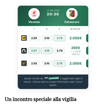
21.08.2026
20:30
Vicenza
Catanzaro
1
X
2
BONUS
LINK
2.050€
2.55
3.10
2.75
PIÙ INFO
250€
2.57
3.15
2.70
PIÙ INFO
+ 2.000€
GRATIS
2.050€
2.55
3.10
2.75
PIÙ INFO
Quote fornite da
e aggiornate ogni 5
minuti. I bonus sono a scopo informativo per i nuovi
utenti.
Un incontro speciale alla vigilia