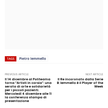
Pietro Iemmello
TAGS
PREVIOUS ARTICLE
NEXT ARTICLE
Il 14 dicembre al Politeama
Il Re incoronato dalla Serie
torna “Artisti in corsia”: una
B: Iemmello è il Player of the
serata di arte e solidarietà
Week
per i piccoli pazienti.
Mercoledì 4 dicembre alle 11
la conferenza stampa di
presentazione