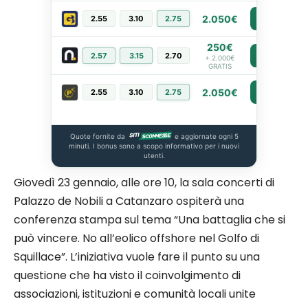
2.050€
2.55
3.10
2.75
PIÙ INFO
250€
2.57
3.15
2.70
PIÙ INFO
+ 2.000€
GRATIS
2.050€
2.55
3.10
2.75
PIÙ INFO
Quote fornite da
e aggiornate ogni 5
minuti. I bonus sono a scopo informativo per i nuovi
utenti.
Giovedì 23 gennaio, alle ore 10, la sala concerti di
Palazzo de Nobili a Catanzaro ospiterà una
conferenza stampa sul tema “Una battaglia che si
può vincere. No all’eolico offshore nel Golfo di
Squillace”. L’iniziativa vuole fare il punto su una
questione che ha visto il coinvolgimento di
associazioni, istituzioni e comunità locali unite