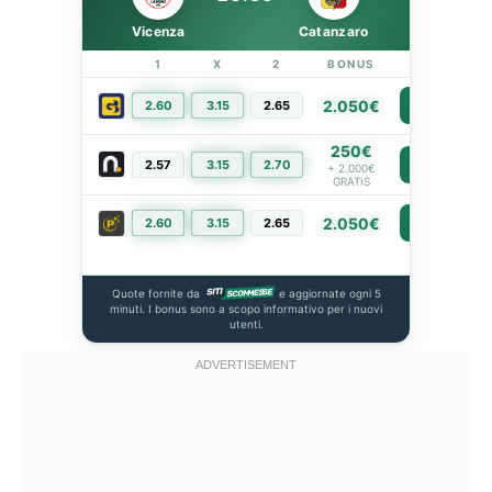
Vicenza
Catanzaro
1
X
2
BONUS
LINK
2.050€
2.60
3.15
2.65
PIÙ INFO
250€
2.57
3.15
2.70
PIÙ INFO
+ 2.000€
GRATIS
2.050€
2.60
3.15
2.65
PIÙ INFO
Quote fornite da
e aggiornate ogni 5
minuti. I bonus sono a scopo informativo per i nuovi
utenti.