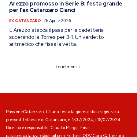
Arezzo promosso in Serie B: festa grande
per l’ex Catanzaro Cianci
EX CATANZARO
26 Aprile 2026
L'Arezzo stacca il pass per la cadetteria
superando la Torres per 3-1. Un verdetto
aritmetico che fissa la vetta...
Load more
PassioneCatanzaro.it è una testata giornalistica registrata
presso il Tribunale di Catanzaro, n. 1537/2024, il 16/07/2024.
Direttore responsabile: Claudio Pileggi. Email:
passionecatanzaro@gmail.com. Editore: ODV Cara Catanzaro.