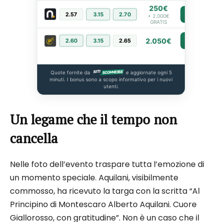
250€
2.57
3.15
2.70
PIÙ INFO
+ 2.000€
GRATIS
2.050€
2.60
3.15
2.65
PIÙ INFO
Quote fornite da
e aggiornate ogni 5
minuti. I bonus sono a scopo informativo per i nuovi
utenti.
Un legame che il tempo non
cancella
Nelle foto dell’evento traspare tutta l’emozione di
un momento speciale. Aquilani, visibilmente
commosso, ha ricevuto la targa con la scritta “Al
Principino di Montescaro Alberto Aquilani. Cuore
Giallorosso, con gratitudine”. Non è un caso che il