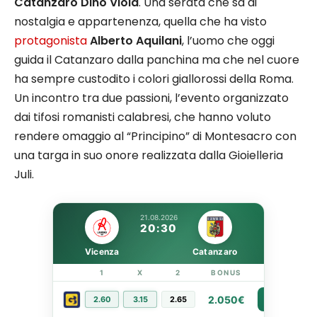
Catanzaro Dino Viola
. Una serata che sa di
nostalgia e appartenenza, quella che ha visto
protagonista
Alberto Aquilani
, l’uomo che oggi
guida il Catanzaro dalla panchina ma che nel cuore
ha sempre custodito i colori giallorossi della Roma.
Un incontro tra due passioni, l’evento organizzato
dai tifosi romanisti calabresi, che hanno voluto
rendere omaggio al “Principino” di Montesacro con
una targa in suo onore realizzata dalla Gioielleria
Juli.​
21.08.2026
20:30
Vicenza
Catanzaro
1
X
2
BONUS
LINK
2.050€
2.60
3.15
2.65
PIÙ INFO