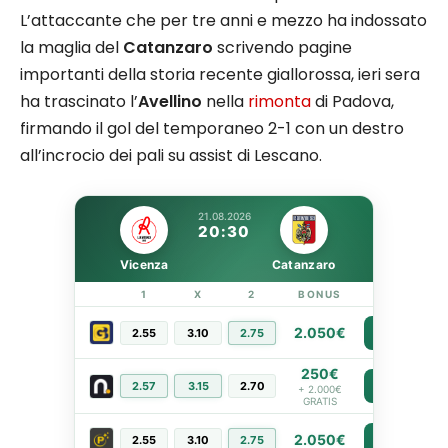
L’attaccante che per tre anni e mezzo ha indossato
la maglia del
Catanzaro
scrivendo pagine
importanti della storia recente giallorossa, ieri sera
ha trascinato l’
Avellino
nella
rimonta
di Padova,
firmando il gol del temporaneo 2-1 con un destro
all’incrocio dei pali su assist di Lescano.
21.08.2026
20:30
Vicenza
Catanzaro
1
X
2
BONUS
LINK
2.050€
2.55
3.10
2.75
PIÙ INFO
250€
2.57
3.15
2.70
PIÙ INFO
+ 2.000€
GRATIS
2.050€
2.55
3.10
2.75
PIÙ INFO