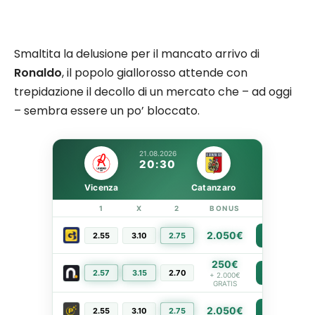
Smaltita la delusione per il mancato arrivo di
Ronaldo
, il popolo giallorosso attende con
trepidazione il decollo di un mercato che – ad oggi
– sembra essere un po’ bloccato.
21.08.2026
20:30
Vicenza
Catanzaro
1
X
2
BONUS
LINK
2.050€
2.55
3.10
2.75
PIÙ INFO
250€
2.57
3.15
2.70
PIÙ INFO
+ 2.000€
GRATIS
2.050€
2.55
3.10
2.75
PIÙ INFO