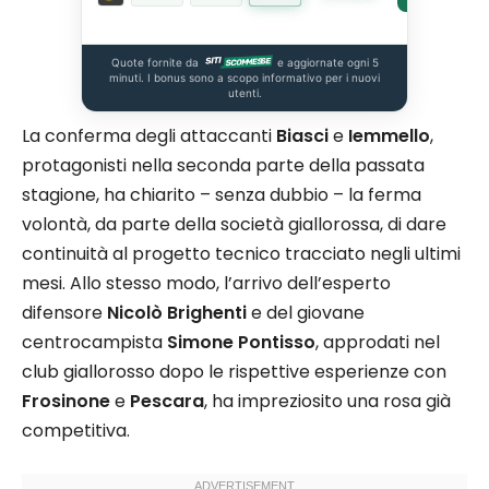
Quote fornite da
e aggiornate ogni 5
minuti. I bonus sono a scopo informativo per i nuovi
utenti.
La conferma degli attaccanti
Biasci
e
Iemmello
,
protagonisti nella seconda parte della passata
stagione, ha chiarito – senza dubbio – la ferma
volontà, da parte della società giallorossa, di dare
continuità al progetto tecnico tracciato negli ultimi
mesi. Allo stesso modo, l’arrivo dell’esperto
difensore
Nicolò Brighenti
e del giovane
centrocampista
Simone Pontisso
, approdati nel
club giallorosso dopo le rispettive esperienze con
Frosinone
e
Pescara
, ha impreziosito una rosa già
competitiva.