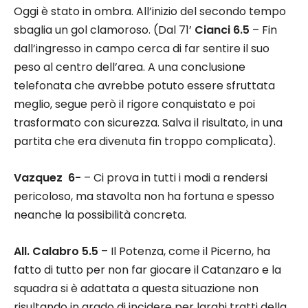
Oggi è stato in ombra. All’inizio del secondo tempo
sbaglia un gol clamoroso. (Dal 71’
Cianci 6.5
– Fin
dall’ingresso in campo cerca di far sentire il suo
peso al centro dell’area. A una conclusione
telefonata che avrebbe potuto essere sfruttata
meglio, segue però il rigore conquistato e poi
trasformato con sicurezza. Salva il risultato, in una
partita che era divenuta fin troppo complicata).
Vazquez 6-
– Ci prova in tutti i modi a rendersi
pericoloso, ma stavolta non ha fortuna e spesso
neanche la possibilità concreta.
All. Calabro 5.5
– Il Potenza, come il Picerno, ha
fatto di tutto per non far giocare il Catanzaro e la
squadra si è adattata a questa situazione non
risultando in grado di incidere per larghi tratti della