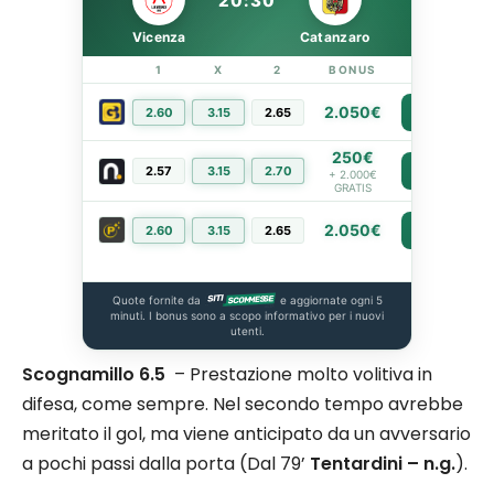
20:30
Vicenza
Catanzaro
1
X
2
BONUS
LINK
2.050€
2.60
3.15
2.65
PIÙ INFO
250€
2.57
3.15
2.70
PIÙ INFO
+ 2.000€
GRATIS
2.050€
2.60
3.15
2.65
PIÙ INFO
Quote fornite da
e aggiornate ogni 5
minuti. I bonus sono a scopo informativo per i nuovi
utenti.
Scognamillo 6.5
– Prestazione molto volitiva in
difesa, come sempre. Nel secondo tempo avrebbe
meritato il gol, ma viene anticipato da un avversario
a pochi passi dalla porta (Dal 79’
Tentardini – n.g.
).