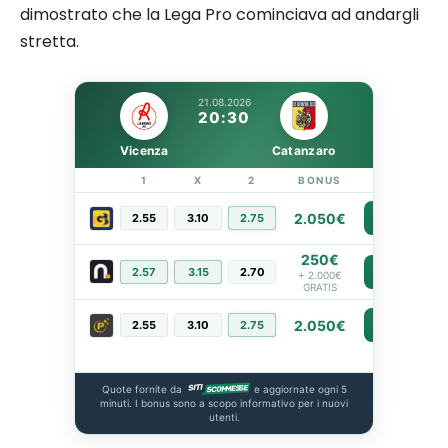
dimostrato che la Lega Pro cominciava ad andargli
stretta.
21.08.2026
20:30
Vicenza
Catanzaro
1
X
2
BONUS
LINK
2.050€
2.55
3.10
2.75
PIÙ INFO
250€
2.57
3.15
2.70
PIÙ INFO
+ 2.000€
GRATIS
2.050€
2.55
3.10
2.75
PIÙ INFO
Quote fornite da
e aggiornate ogni 5
minuti. I bonus sono a scopo informativo per i nuovi
utenti.