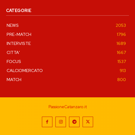
CATEGORIE
NEWS
2053
PRE-MATCH
1796
INTERVISTE
1689
CITTA'
1667
FOCUS
1537
CALCIOMERCATO
913
MATCH
800
PassioneCatanzaro.it