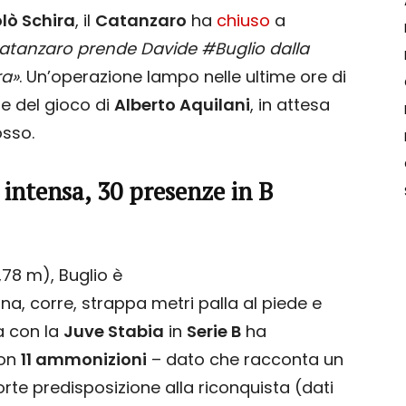
lò Schira
, il
Catanzaro
ha
chiuso
a
Catanzaro prende Davide #Buglio dalla
ra»
. Un’operazione lampo nelle ultime ore di
re del gioco di
Alberto Aquilani
, in attesa
osso.
 intensa, 30 presenze in B
,78 m), Buglio è
a, corre, strappa metri palla al piede e
ta con la
Juve Stabia
in
Serie B
ha
con
11 ammonizioni
– dato che racconta un
e predisposizione alla riconquista (dati