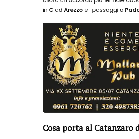
allora un accordo pluriennale dopo
in
C
ad
Arezzo
e i passaggi a
Pad
Cosa porta al Catanzaro d