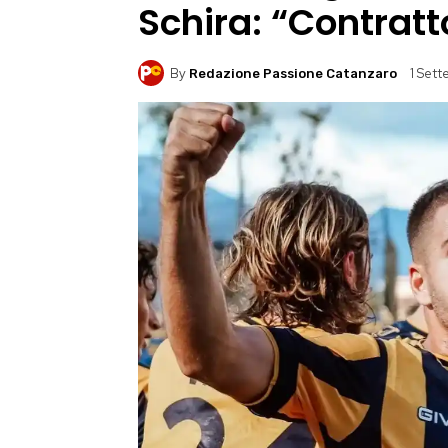
Schira: “Contratt
By
1 Set
Redazione Passione Catanzaro