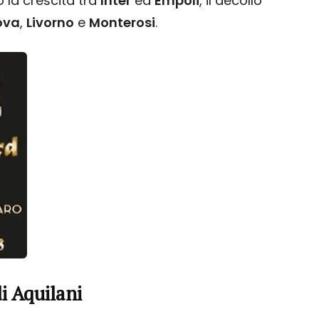
 la crescita tra
Inter
ed
Empoli
, il decollo
ova
,
Livorno
e
Monterosi
.
i Aquilani