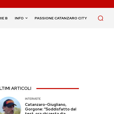
IE B
INFO
PASSIONE CATANZARO CITY
LTIMI ARTICOLI
INTERVISTE
Catanzaro-Giugliano,
Gorgone: “Soddisfatto dal
test, ora chi resta dia