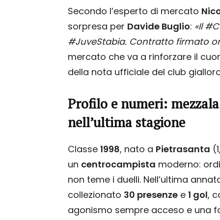
Secondo l’esperto di mercato
Nico
sorpresa per
Davide Buglio
:
«Il #
#JuveStabia. Contratto firmato o
mercato che va a rinforzare il cuo
della nota ufficiale del club giallor
Profilo e numeri: mezzala
nell’ultima stagione
Classe
1998
, nato a
Pietrasanta
(1
un
centrocampista
moderno: ordin
non teme i duelli. Nell’ultima anna
collezionato
30 presenze
e
1 gol
, 
agonismo sempre acceso e una fort