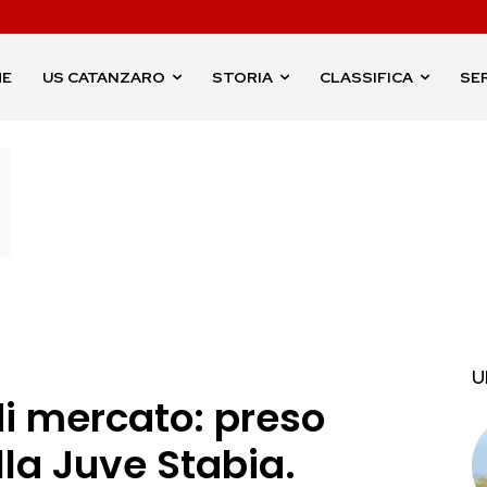
ME
US CATANZARO
STORIA
CLASSIFICA
SER
U
di mercato: preso
la Juve Stabia.