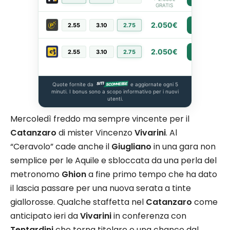
GRATIS
2.050€
2.55
3.10
2.75
PIÙ INFO
2.050€
2.55
3.10
2.75
PIÙ INFO
Quote fornite da
e aggiornate ogni 5
minuti. I bonus sono a scopo informativo per i nuovi
utenti.
Mercoledì freddo ma sempre vincente per il
Catanzaro
di mister Vincenzo
Vivarini
. Al
“Ceravolo” cade anche il
Giugliano
in una gara non
semplice per le Aquile e sbloccata da una perla del
metronomo
Ghion
a fine primo tempo che ha dato
il lascia passare per una nuova serata a tinte
giallorosse. Qualche staffetta nel
Catanzaro
come
anticipato ieri da
Vivarini
in conferenza con
Tentardini
che torna titolare e una chance dal