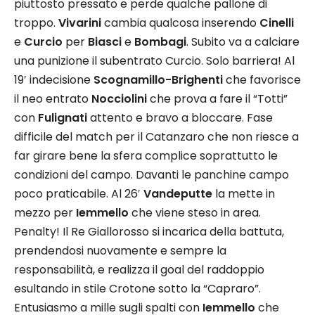
piuttosto pressato e perde qualche pallone di
troppo.
Vivarini
cambia qualcosa inserendo
Cinelli
e
Curcio
per
Biasci
e
Bombagi
. Subito va a calciare
una punizione il subentrato Curcio. Solo barriera! Al
19′ indecisione
Scognamillo-Brighenti
che favorisce
il neo entrato
Nocciolini
che prova a fare il “Totti”
con
Fulignati
attento e bravo a bloccare. Fase
difficile del match per il Catanzaro che non riesce a
far girare bene la sfera complice soprattutto le
condizioni del campo. Davanti le panchine campo
poco praticabile. Al 26′
Vandeputte
la mette in
mezzo per
Iemmello
che viene steso in area.
Penalty! Il Re Giallorosso si incarica della battuta,
prendendosi nuovamente e sempre la
responsabilità, e realizza il goal del raddoppio
esultando in stile Crotone sotto la “Capraro”.
Entusiasmo a mille sugli spalti con
Iemmello
che