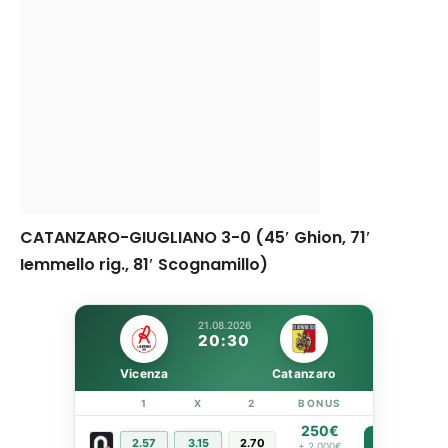
CATANZARO-GIUGLIANO 3-0 (45′ Ghion, 71′
Iemmello rig., 81′ Scognamillo)
21.08.2026
20:30
Vicenza
Catanzaro
1
X
2
BONUS
LINK
250€
2.57
3.15
2.70
PIÙ INFO
+ 2.000€