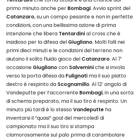
primo minuto anche per
Bombagi
. Avvio sprint del
Catanzaro
, su un campo pesante e non in perfette
condizioni, con una bellissima azione di prima
intenzione che libera
Tentardini
al cross che è
insidioso per la difesa del
Giugliano
. Molti falli nei
primi dieci minuti e le condizioni del terreno non
aiutano il solito fluido gioco del
Catanzaro
. Al 7′
occasione
Giugliano
con
Salvemini
che si invola
verso la porta difesa da
Fulignati
ma il suo piatto
destro è respinto da
Scognamillo
. Al 12′ angolo di
Vandeputte per l’accorrente
Bombagi
, in una sorta
di schema preparato, ma il suo tiro è respinto. Un
minuto più tardi è lo stesso
Vandeputte
ha
inventarsi il “quasi” goal del mercoledì di
campionato ma il suo tiro si stampa
clamorosamente sul palo prima di carambolare