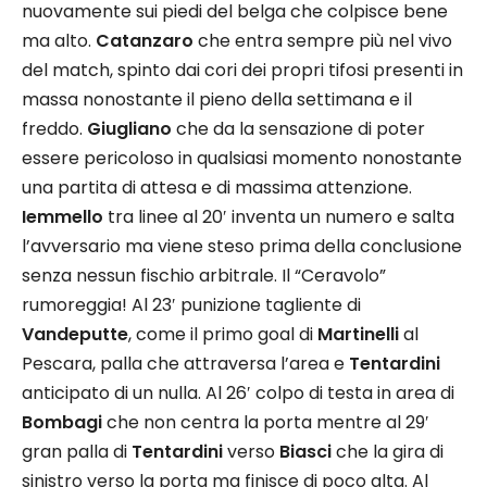
nuovamente sui piedi del belga che colpisce bene
ma alto.
Catanzaro
che entra sempre più nel vivo
del match, spinto dai cori dei propri tifosi presenti in
massa nonostante il pieno della settimana e il
freddo.
Giugliano
che da la sensazione di poter
essere pericoloso in qualsiasi momento nonostante
una partita di attesa e di massima attenzione.
Iemmello
tra linee al 20′ inventa un numero e salta
l’avversario ma viene steso prima della conclusione
senza nessun fischio arbitrale. Il “Ceravolo”
rumoreggia! Al 23′ punizione tagliente di
Vandeputte
, come il primo goal di
Martinelli
al
Pescara, palla che attraversa l’area e
Tentardini
anticipato di un nulla. Al 26′ colpo di testa in area di
Bombagi
che non centra la porta mentre al 29′
gran palla di
Tentardini
verso
Biasci
che la gira di
sinistro verso la porta ma finisce di poco alta. Al