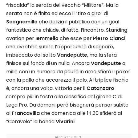
“riscalda” la serata del vecchio “Militare”. Ma la
serata non è finita ed ecco il “tiro a giro” di
Scognamillo
che delizia il pubblico con un goal
fantastico che chiude, di fatto, l’incontro. Standing
ovation per
Iemmello
che esce per
Pietro Cianci
che avrebbe subito l’opportunità di segnare,
imbeccato dal solito
Vandeputte
, ma la sfera
finisce sul fondo di un nulla. Ancora
Vandeputte
a
mille con un numero da paura in area sfiora il poker
con la palla che accarezza il palo. Al triplice fischio
è, ancora una volta, vittoria per il
Catanzaro
sempre più in testa alla classifica del girone C di
Lega Pro. Da domani però bisognerà pensar subito
al
Francavilla
che domenica alle 14.30 sfiderà al
“Ceravolo” la banda
Vivarini
.