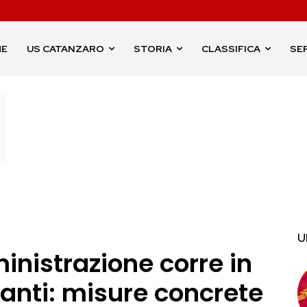
ME
US CATANZARO
STORIA
CLASSIFICA
SER
U
inistrazione corre in
lanti: misure concrete