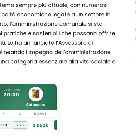
un tema sempre più attuale, con numerosi
fficoltà economiche legate a un settore in
to, l’amministrazione comunale si sta
 pratiche e sostenibili che possano offrire
ti. Lo ha annunciato l’Assessore al
olineando l’impegno dell’amministrazione
 una categoria essenziale alla vita sociale e
21.08.2026
20:30
Catanzaro
X
2
BONUS
LINK
2.050€
3.10
2.75
PIÙ INFO