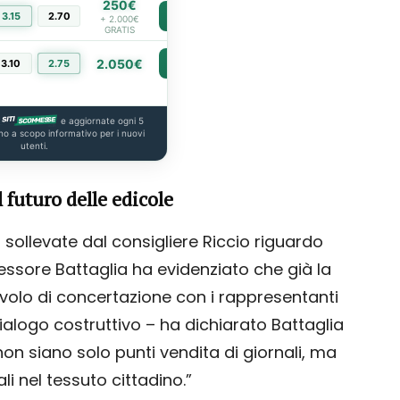
250€
3.15
2.70
PIÙ INFO
+ 2.000€
GRATIS
2.050€
3.10
2.75
PIÙ INFO
e aggiornate ogni 5
no a scopo informativo per i nuovi
utenti.
 futuro delle edicole
sollevate dal consigliere Riccio riguardo
assessore Battaglia ha evidenziato che già la
volo di concertazione con i rappresentanti
ialogo costruttivo – ha dichiarato Battaglia
on siano solo punti vendita di giornali, ma
ali nel tessuto cittadino.”