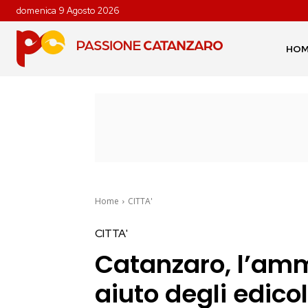
domenica 9 Agosto 2026
HO
Home
CITTA'
CITTA'
Catanzaro, l’amm
aiuto degli edico