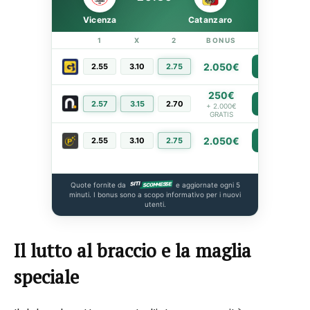
Vicenza
Catanzaro
1
X
2
BONUS
LINK
2.050€
2.55
3.10
2.75
PIÙ INFO
250€
2.57
3.15
2.70
PIÙ INFO
+ 2.000€
GRATIS
2.050€
2.55
3.10
2.75
PIÙ INFO
Quote fornite da
e aggiornate ogni 5
minuti. I bonus sono a scopo informativo per i nuovi
utenti.
Il lutto al braccio e la maglia
speciale