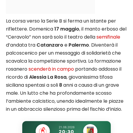
La corsa verso la Serie B si ferma un istante per
riflettere. Domenica
17 maggio
, il manto erboso del
“Ceravolo” non sarà solo il teatro della
semifinale
d’andata tra
Catanzaro
e
Palermo
. Diventerà il
palcoscenico per un messaggio di solidarietà che
scavalca la competizione sportiva. La formazione
rosanero
scenderà in campo
portando addosso il
ricordo di
Alessia La Rosa
, giovanissima tifosa
siciliana spentasi a soli
8
anni a causa di un grave
male. Un lutto che ha profondamente scosso
l’ambiente calcistico, unendo idealmente le piazze
in un abbraccio silenzioso prima del fischio d’inizio.
21.08.2026
20:30