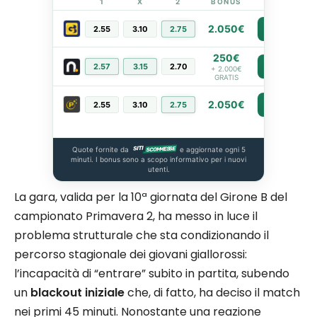
1
X
2
BONUS
LINK
2.050€
2.55
3.10
2.75
PIÙ INFO
250€
2.57
3.15
2.70
PIÙ INFO
+ 2.000€
GRATIS
2.050€
2.55
3.10
2.75
PIÙ INFO
Quote fornite da
e aggiornate ogni 5
minuti. I bonus sono a scopo informativo per i nuovi
utenti.
La gara, valida per la 10ª giornata del Girone B del
campionato Primavera 2, ha messo in luce il
problema strutturale che sta condizionando il
percorso stagionale dei giovani giallorossi:
l’incapacità di “entrare” subito in partita, subendo
un
blackout iniziale
che, di fatto, ha deciso il match
nei primi 45 minuti. Nonostante una reazione