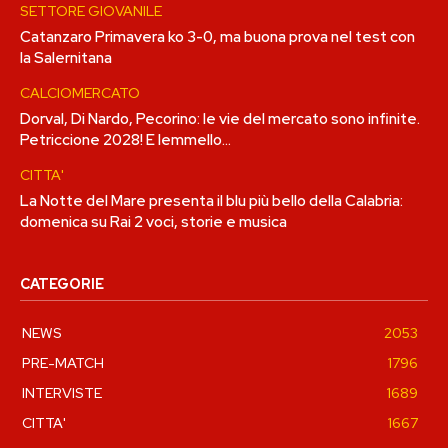
SETTORE GIOVANILE
Catanzaro Primavera ko 3-0, ma buona prova nel test con
la Salernitana
CALCIOMERCATO
Dorval, Di Nardo, Pecorino: le vie del mercato sono infinite.
Petriccione 2028! E Iemmello…
CITTA'
La Notte del Mare presenta il blu più bello della Calabria:
domenica su Rai 2 voci, storie e musica
CATEGORIE
NEWS
2053
PRE-MATCH
1796
INTERVISTE
1689
CITTA'
1667