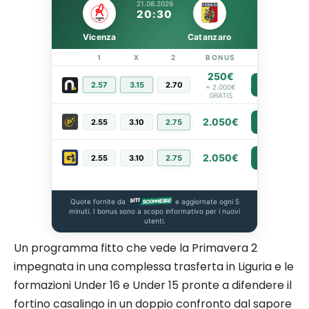
21.08.2026
20:30
Vicenza
Catanzaro
1
X
2
BONUS
LINK
250€
2.57
3.15
2.70
PIÙ INFO
+ 2.000€
GRATIS
2.050€
2.55
3.10
2.75
PIÙ INFO
2.050€
2.55
3.10
2.75
PIÙ INFO
Quote fornite da
e aggiornate ogni 5
minuti. I bonus sono a scopo informativo per i nuovi
utenti.
Un programma fitto che vede la Primavera 2
impegnata in una complessa trasferta in Liguria e le
formazioni Under 16 e Under 15 pronte a difendere il
fortino casalingo in un doppio confronto dal sapore