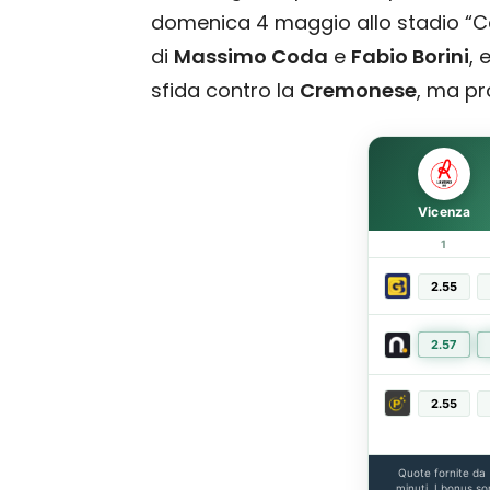
domenica 4 maggio allo stadio “Cer
di
Massimo Coda
e
Fabio Borini
, 
sfida contro la
Cremonese
, ma pr
Vicenza
1
2.55
2.57
2.55
Quote fornite da
minuti. I bonus so