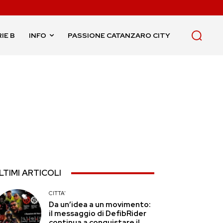
IE B
INFO
PASSIONE CATANZARO CITY
LTIMI ARTICOLI
CITTA'
Da un’idea a un movimento:
il messaggio di DefibRider
continua a conquistare il