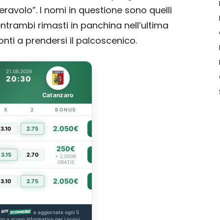
avolo”. I nomi in questione sono quelli
entrambi rimasti in panchina nell’ultima
onti a prendersi il palcoscenico.
21.08.2026
20:30
Catanzaro
X
2
BONUS
LINK
2.050€
3.10
2.75
PIÙ INFO
250€
3.15
2.70
PIÙ INFO
+ 2.000€
GRATIS
2.050€
3.10
2.75
PIÙ INFO
e aggiornate ogni 5
no a scopo informativo per i nuovi