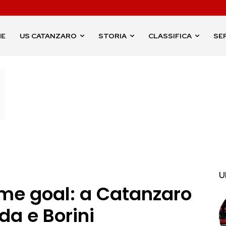
ME
US CATANZARO
STORIA
CLASSIFICA
SER
U
me goal: a Catanzaro
da e Borini