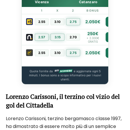
Vicenza
Catanzaro
1
X
2
BONUS
LINK
2.050€
2.55
3.10
2.75
PIÙ INFO
250€
2.57
3.15
2.70
PIÙ INFO
+ 2.000€
GRATIS
2.050€
2.55
3.10
2.75
PIÙ INFO
Quote fornite da
e aggiornate ogni 5
minuti. I bonus sono a scopo informativo per i nuovi
utenti.
Lorenzo Carissoni, il terzino col vizio del
gol del Cittadella
Lorenzo Carissoni, terzino bergamasco classe 1997,
ha dimostrato di essere molto più di un semplice