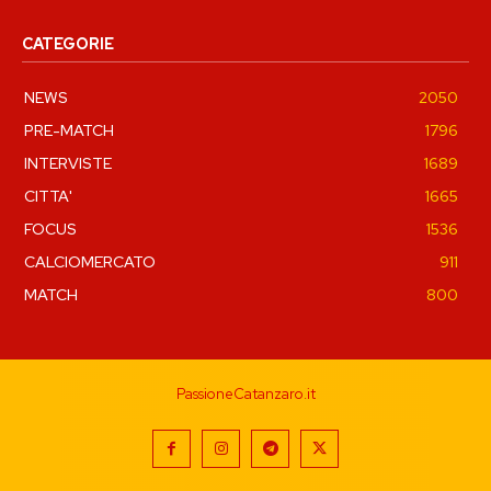
CATEGORIE
NEWS
2050
PRE-MATCH
1796
INTERVISTE
1689
CITTA'
1665
FOCUS
1536
CALCIOMERCATO
911
MATCH
800
PassioneCatanzaro.it